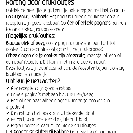
korting door drukfoutjes
Ontdek de heerlijkste glutenvrije bakrecepten met het
Good to
Go Glutenvrij Bakboek
. Het boek is volledig bruikbaar en alle
recepten zijn goed leesbaar. Op
één of enkele pagina’s
kunnen
kleine drukfoutjes voorkomen:
Mogelijke drukfoutjes:
Blauwe vlek of veeg
op de pagina, variërend van licht tot
donker (waarschijnlijk ontstaan bij het drukproces).
Afbeeldingen die te donker zijn afgedrukt
, meestal bij één of
een paar recepten. Dit komt niet in alle boeken voor.
Deze foutjes zijn puur cosmetisch; de recepten blijven volledig
bruikbaar en duidelijk.
Wat kun je verwachten?
✔ Alle recepten zijn goed leesbaar
✔ Enkele pagina’s met een blauwe vlek/veeg
✔ Eén of een paar afbeeldingen kunnen te donker zijn
afgedrukt
✔ De rest van het boek is in uitstekende staat
✔ Perfect voor iedereen die glutenvrij bakt
✔ Extra voordelig dankzij de kleine drukfoutjes
Het
Good to Go Glutenvrij Bakboek
is ideaal voor wie graag