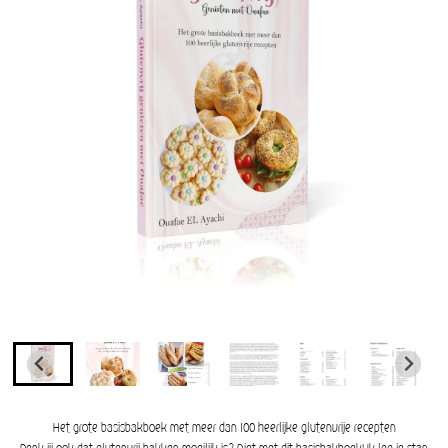
Het grote basisbakboek met meer dan 100 heerlijke glutenvrije recepten