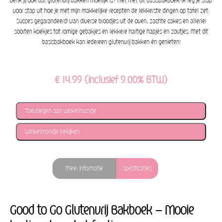
Denk jij ook dat glutenvrij bakken moeilijk is? Niet met dit basisbakboek! Ik leg je stap
voor stap uit hoe je met mijn makkelijke recepten de lekkerste dingen op tafel zet.
Succes gegarandeerd! Van diverse broodjes uit de oven, zachte cakes en allerlei
soorten koekjes tot romige gebakjes en lekkere hartige hapjes en zoutjes. Met dit
basisbakboek kan iedereen glutenvrij bakken én genieten!
€ 14.99 (inclusief 9.00% BTW)
Toevoegen aan winkelmandje
Winkelmandje bekijken
Meer informatie
Specificaties
Good to Go Glutenvrij Bakboek – Mooie